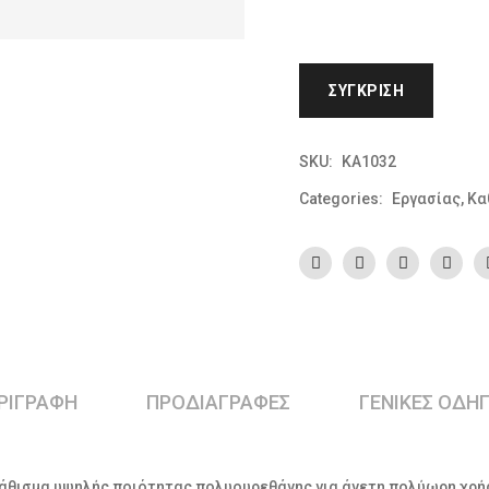
ΣΎΓΚΡΙΣΗ
SKU:
KA1032
Categories:
Εργασίας
,
Κα
ΡΙΓΡΑΦΉ
ΠΡΟΔΙΑΓΡΑΦΕΣ
ΓΕΝΙΚΕΣ ΟΔΗΓ
άθισμα υψηλής ποιότητας πολυουρεθάνης για άνετη πολύωρη χρήση