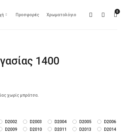
0
χή
Προσφορές
Χρωματολόγιο
γασίας 1400
ίας χωρίς μπράτσα.
D2002
D2003
D2004
D2005
D2006
D2009
D2010
D2011
D2013
D2014