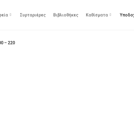
φεία
Συρταριέρες
Βιβλιοθήκες
Καθίσματα
Υποδο
00 – 220