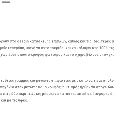
χούν στο desgin κατασκευής επίπλων, καθώς και τις ιδιαίτερες
είο reception, ικανό να ανταποκριθεί και να καλύψει στο 100% τι
εχωρίζουν όπως ο κρυφός φωτισμός και το σχήμα βέλους στον γκι
ε ευθείες γραμμές και μεγάλες επιφάνειες με σκοπό να είναι από
πηχάκια στην μετώπη και ο κρυφός φωτισμός ήρθαν να απογειώσου
Και στις δύο περιπτώσεις μπορεί να κατασκευαστεί σε διάφορες δ
αι με τις υφές.