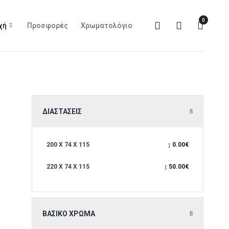
0
χή
Προσφορές
Χρωματολόγιο
ΔΙΑΣΤΆΣΕΙΣ
200 X 74 X 115
0.00
€
220 X 74 X 115
50.00
€
ΒΑΣΙΚΌ ΧΡΏΜΑ