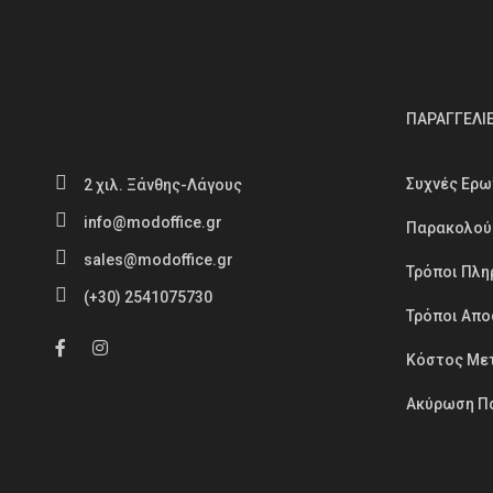
ΠΑΡΑΓΓΕΛΙ
Συχνές Ερω
2 χιλ. Ξάνθης-Λάγους
info@modoffice.gr
Παρακολού
sales@modoffice.gr
Τρόποι Πλ
(+30) 2541075730
Τρόποι Απο
Κόστος Με
Ακύρωση Πα