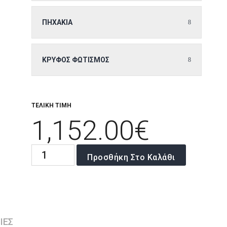
ΠΗΧΆΚΙΑ
ΚΡΥΦΌΣ ΦΩΤΙΣΜΌΣ
ΤΕΛΙΚΗ ΤΙΜΗ
1,152.00
€
Arrow
Προσθήκη Στο Καλάθι
200
-
220
ποσότητα
ΙΕΣ