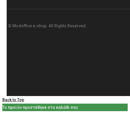
ΠΛΗΡΟΦΟΡΙΕΣ
Επικοινωνία
© Modoffice e-shop. All Rights Reserved.
Η Εταιρεία
Εγγυήσεις
Πιστοποιητικά
Πολιτική Απορρήτου
Όροι & Προϋποθέσεις
NEWSLETTER
Εγγραφείτε στο newsletter μας για ενημερώσεις και εκπτώσει
Back to Top
Το προϊόν προστέθηκε στο καλάθι σας