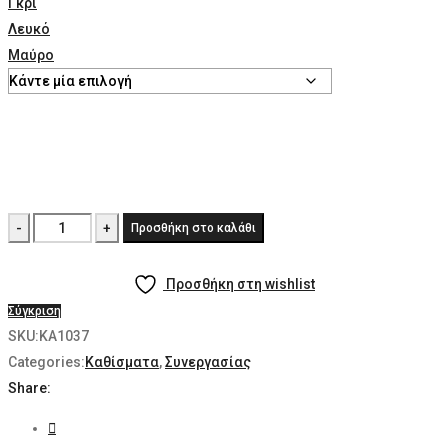
Γκρί
Λευκό
Μαύρο
Status
Προσθήκη στο καλάθι
Air
visitor
Προσθήκη στη wishlist
ποσότητα
Σύγκριση
SKU:
KA1037
Categories:
Καθίσματα
,
Συνεργασίας
Share: