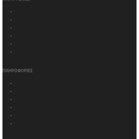
Συχνές Ερωτήσεις
Παρακολούθηση Παραγγελίας
Τρόποι Πληρωμής
Τρόποι Αποστολής
Κόστος Μεταφορικών & Συναρμολόγησης
Ακύρωση Παραγγελίας – Επιστροφή Ειδών
ΠΛΗΡΟΦΟΡΙΕΣ
Επικοινωνία
Η Εταιρεία
Εγγυήσεις
Πιστοποιητικά
Πολιτική Απορρήτου
Όροι & Προϋποθέσεις