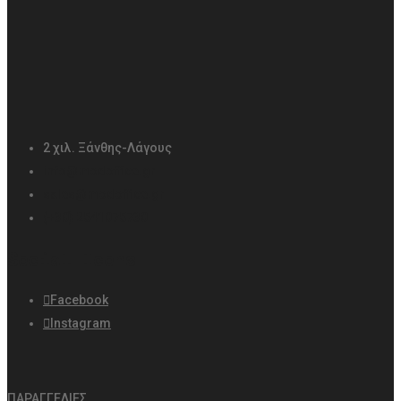
2 χιλ. Ξάνθης-Λάγους
info@modoffice.gr
sales@modoffice.gr
(+30) 2541075730
Social Icons
Facebook
Instagram
ΠΑΡΑΓΓΕΛΙΕΣ