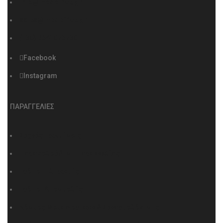
info@modoffice.gr
sales@modoffice.gr
(+30) 2541075730
Facebook
Instagram
ΠΑΡΑΓΓΕΛΙΕΣ
Συχνές Ερωτήσεις
Παρακολούθηση Παραγγελίας
Τρόποι Πληρωμής
Τρόποι Αποστολής
Κόστος Μεταφορικών & Συναρμολόγησης