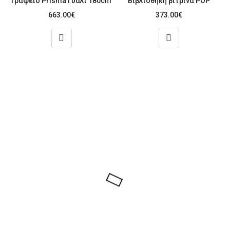
Γραφείο Prisma Γυαλί 180cm
Βιβλιοθήκη βιτρίνα POP
663.00
€
373.00
€