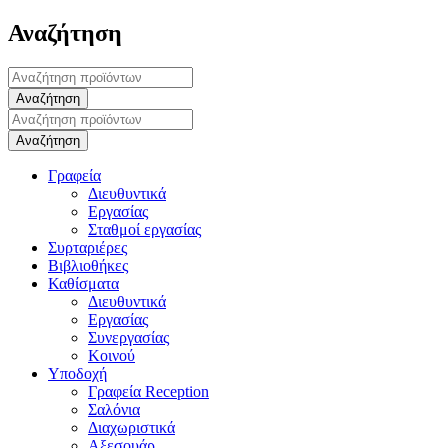
Αναζήτηση
Γραφεία
Διευθυντικά
Εργασίας
Σταθμοί εργασίας
Συρταριέρες
Βιβλιοθήκες
Καθίσματα
Διευθυντικά
Εργασίας
Συνεργασίας
Κοινού
Υποδοχή
Γραφεία Reception
Σαλόνια
Διαχωριστικά
Αξεσουάρ