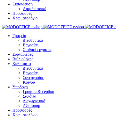
Εκπαίδευση
Αμφιθεατρικά
Προσφορές
Χρωματολόγιο
Γραφεία
Διευθυντικά
Εργασίας
Σταθμοί εργασίας
Συρταριέρες
Βιβλιοθήκες
Καθίσματα
Διευθυντικά
Εργασίας
Συνεργασίας
Κοινού
Υποδοχή
Γραφεία Reception
Σαλόνια
Διαχωριστικά
Αξεσουάρ
Προσφορές
Χρωματολόγιο