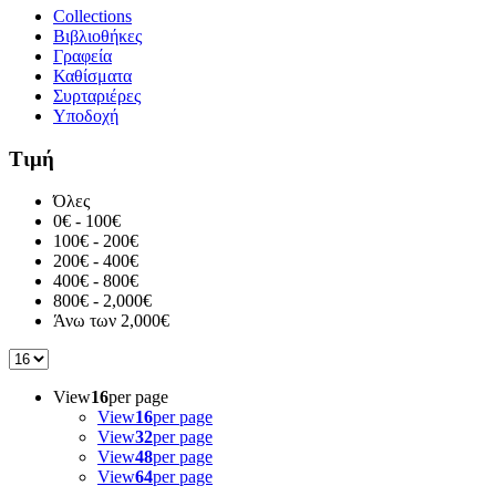
Collections
Βιβλιοθήκες
Γραφεία
Καθίσματα
Συρταριέρες
Υποδοχή
Τιμή
Όλες
0€ - 100€
100€ - 200€
200€ - 400€
400€ - 800€
800€ - 2,000€
Άνω των 2,000€
View
16
per page
View
16
per page
View
32
per page
View
48
per page
View
64
per page