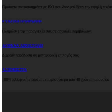
Προϊόντα πιστοποιημένα με ISO που διασφαλίζουν την υψηλή ποιότ
ΕΥΚΟΛΗ ΠΛΗΡΩΜΗ
Πληρώστε την παραγγελία σας σε ασφαλές περιβάλλον.
ΔΩΡΕΑΝ ΑΠΟΣΤΟΛΗ
Δωρεάν παράδοση σε μεταφορική επιλογής σας.
ΑΞΙΟΠΙΣΤΙΑ
100% Ελληνική εταιρεία με περισσότερα από 40 χρόνια παρουσίας