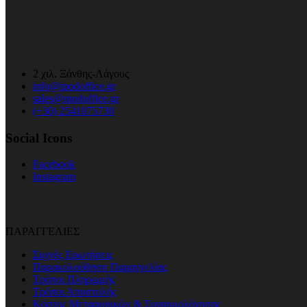
2 χιλ. Ξάνθης-Λάγους
info@modoffice.gr
sales@modoffice.gr
(+30) 2541075730
Social Icons
Facebook
Instagram
ΠΑΡΑΓΓΕΛΙΕΣ
Συχνές Ερωτήσεις
Παρακολούθηση Παραγγελίας
Τρόποι Πληρωμής
Τρόποι Αποστολής
Κόστος Μεταφορικών & Συναρμολόγησης