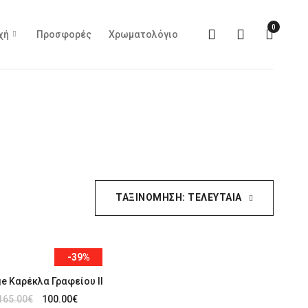
0
χή
Προσφορές
Χρωματολόγιο
ΤΑΞΙΝΌΜΗΣΗ: ΤΕΛΕΥΤΑΊΑ
-39%
ge Καρέκλα Γραφείου ΙΙ
165.00
€
100.00
€