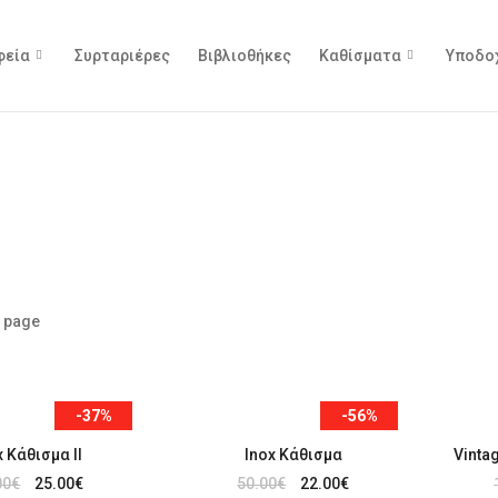
φεία
Συρταριέρες
Βιβλιοθήκες
Καθίσματα
Υποδο
 page
-37%
-56%
x Κάθισμα ΙΙ
Inox Κάθισμα
Vinta
00
€
25.00
€
50.00
€
22.00
€