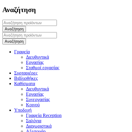
Αναζήτηση
Γραφεία
Διευθυντικά
Εργασίας
Σταθμοί εργασίας
Συρταριέρες
Βιβλιοθήκες
Καθίσματα
Διευθυντικά
Εργασίας
Συνεργασίας
Κοινού
Υποδοχή
Γραφεία Reception
Σαλόνια
Διαχωριστικά
Αξεσουάρ