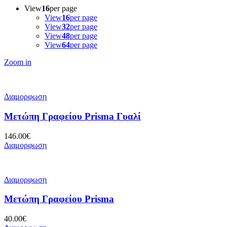
View
16
per page
View
16
per page
View
32
per page
View
48
per page
View
64
per page
Zoom in
Διαμορφωση
Μετώπη Γραφείου Prisma Γυαλί
146.00
€
Διαμορφωση
Διαμορφωση
Μετώπη Γραφείου Prisma
40.00
€