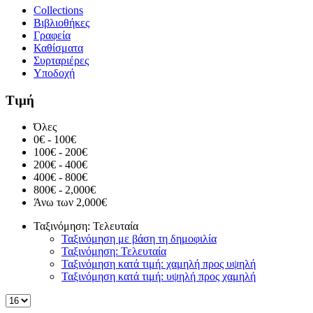
Collections
Βιβλιοθήκες
Γραφεία
Καθίσματα
Συρταριέρες
Υποδοχή
Τιμή
Όλες
0€ - 100€
100€ - 200€
200€ - 400€
400€ - 800€
800€ - 2,000€
Άνω των 2,000€
Ταξινόμηση: Τελευταία
Ταξινόμηση με βάση τη δημοφιλία
Ταξινόμηση: Τελευταία
Ταξινόμηση κατά τιμή: χαμηλή προς υψηλή
Ταξινόμηση κατά τιμή: υψηλή προς χαμηλή