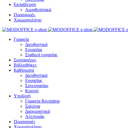
Εκπαίδευση
Αμφιθεατρικά
Προσφορές
Χρωματολόγιο
Γραφεία
Διευθυντικά
Εργασίας
Σταθμοί εργασίας
Συρταριέρες
Βιβλιοθήκες
Καθίσματα
Διευθυντικά
Εργασίας
Συνεργασίας
Κοινού
Υποδοχή
Γραφεία Reception
Σαλόνια
Διαχωριστικά
Αξεσουάρ
Προσφορές
Χρωματολόγιο