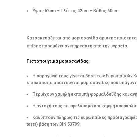
Ύψος 62cm – Πλάτος 42cm – Βάθος 60cm
Κατασκευάζεται από μοριοσανίδα άριστης ποιότητας 
επίσης παραμένει ανεπηρέαστη από την υγρασία.
Πιστοποιητικά μοριοσανίδας:
H παραγωγή τους γίνεται βάση των Ευρωπαϊκών Κα
επιπλοποιία απαιτούνται μοριοσανίδες που υπάγονται στ
Περιέχουν χαμηλή εκπομπή φορμαλδεΰδης και ανή
Η αντοχή τους σε εφελκυσμό και κάμψη υπερκαλύ
Καλύπτουν πλήρως τις ευρωπαϊκές προδιαγραφές σ
tests) βάση των DIN 53799.