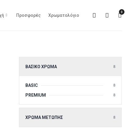
0
χή
Προσφορές
Χρωματολόγιο
ΒΑΣΙΚΌ ΧΡΏΜΑ
BASIC
PREMIUM
ΧΡΏΜΑ ΜΕΤΏΠΗΣ