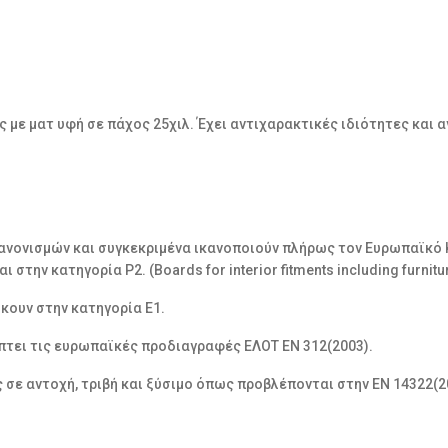
με ματ υφή σε πάχος 25χιλ. Έχει αντιχαρακτικές ιδιότητες και α
νονισμών και συγκεκριμένα ικανοποιούν πλήρως τον Ευρωπαϊκό Κ
ην κατηγορία P2. (Boards for interior fitments including furniture
κουν στην κατηγορία Ε1.
πτει τις ευρωπαϊκές προδιαγραφές ΕΛΟΤ EN 312(2003).
ε αντοχή, τριβή και ξύσιμο όπως προβλέπονται στην ΕΝ 14322(20