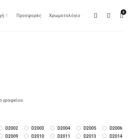
0
χή
Προσφορές
Χρωματολόγιο
α γραφείου.
D2002
D2003
D2004
D2005
D2006
D2009
D2010
D2011
D2013
D2014