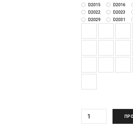
D2015
D2016
D2022
D2023
D2029
D2031
ΠΡΟ