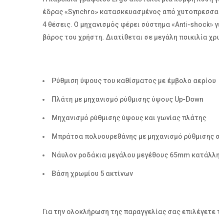
έδρας «Synchro» κατασκευασμένος από χυτοπρεσσαρι
4 θέσεις. Ο μηχανισμός φέρει σύστημα «Anti-shock»
βάρος του χρήστη. Διατίθεται σε μεγάλη ποικιλία χ
Ρύθμιση ύψους του καθίσματος με έμβολο αερίου
Πλάτη με μηχανισμό ρύθμισης ύψους Up-Down
Μηχανισμό ρύθμισης ύψους και γωνίας πλάτης
Μπράτσα πολυουρεθάνης με μηχανισμό ρύθμισης σ
Νάυλον ροδάκια μεγάλου μεγέθους 65mm κατάλλη
Βάση χρωμίου 5 ακτίνων
Για την ολοκλήρωση της παραγγελίας σας επιλέγετε 