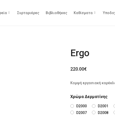
φεία
Συρταριέρες
Βιβλιοθήκες
Καθίσματα
Υποδο
Ergo
220.00
€
Κομψή εργασιακή καρέκλ
Χρώμα Δερματίνης
D2000
D2001
D2007
D2008