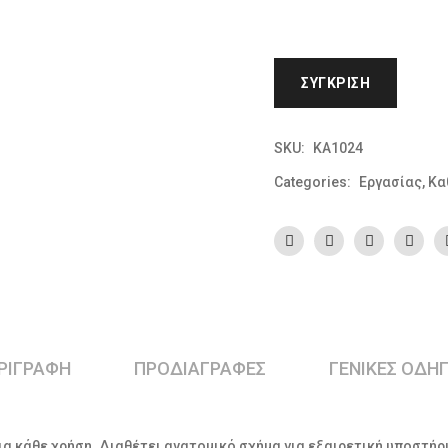
ΣΎΓΚΡΙΣΗ
SKU:
KA1024
Categories:
Εργασίας
,
Κα
ΡΙΓΡΑΦΉ
ΠΡΟΔΙΑΓΡΑΦΕΣ
ΓΕΝΙΚΕΣ ΟΔΗΓ
ια κάθε χρήση. Διαθέτει ανατομικό σχήμα για εξαιρετική υποστήρ