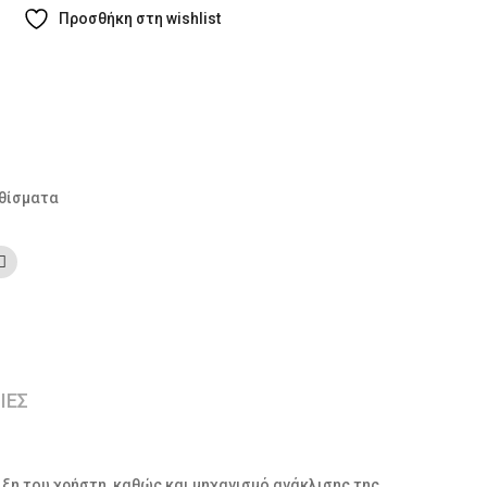
Προσθήκη στη wishlist
θίσματα
ΙΕΣ
ιξη του χρήστη, καθώς και μηχανισμό ανάκλισης της