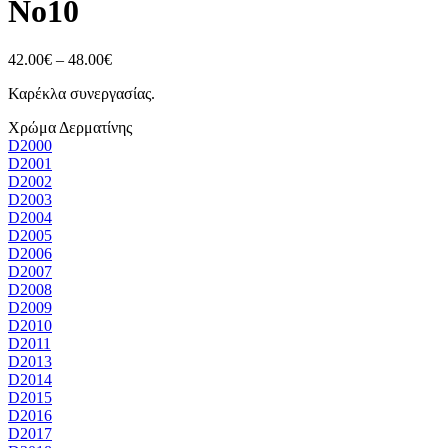
No10
Price
42.00
€
–
48.00
€
range:
Καρέκλα συνεργασίας.
42.00€
through
Χρώμα Δερματίνης
48.00€
D2000
D2001
D2002
D2003
D2004
D2005
D2006
D2007
D2008
D2009
D2010
D2011
D2013
D2014
D2015
D2016
D2017