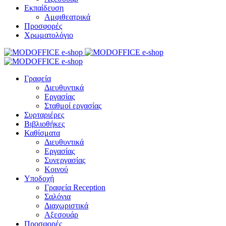
Εκπαίδευση
Αμφιθεατρικά
Προσφορές
Χρωματολόγιο
Γραφεία
Διευθυντικά
Εργασίας
Σταθμοί εργασίας
Συρταριέρες
Βιβλιοθήκες
Καθίσματα
Διευθυντικά
Εργασίας
Συνεργασίας
Κοινού
Υποδοχή
Γραφεία Reception
Σαλόνια
Διαχωριστικά
Αξεσουάρ
Προσφορές