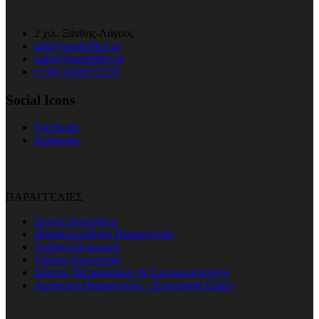
2 χιλ. Ξάνθης-Λάγους
info@modoffice.gr
sales@modoffice.gr
(+30) 2541075730
Social Icons
Facebook
Instagram
ΠΑΡΑΓΓΕΛΙΕΣ
Συχνές Ερωτήσεις
Παρακολούθηση Παραγγελίας
Τρόποι Πληρωμής
Τρόποι Αποστολής
Κόστος Μεταφορικών & Συναρμολόγησης
Ακύρωση Παραγγελίας – Επιστροφή Ειδών