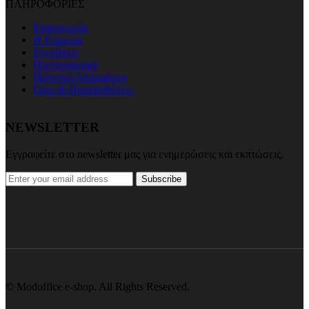
ΠΛΗΡΟΦΟΡΙΕΣ
Επικοινωνία
Η Εταιρεία
Εγγυήσεις
Πιστοποιητικά
Πολιτική Απορρήτου
Όροι & Προϋποθέσεις
NEWSLETTER
Εγγραφείτε στο newsletter μας για ενημερώσεις και εκπτώσεις.
Subscribe
© Modoffice e-shop. All Rights Reserved.